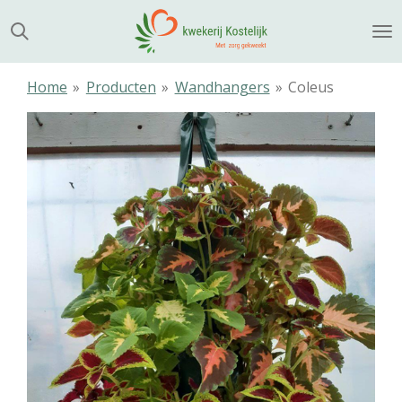
Ga
direct
naar
de
Home
»
Producten
»
Wandhangers
»
Coleus
hoofdinhoud