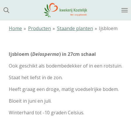
Ga
direct
naar
de
Home
»
Producten
»
Staande planten
»
Ijsbloem
hoofdinhoud
Ijsbloem (
Delosperma
) in 27cm schaal
Ook geschikt als bodembedekker of in een rotstuin.
Staat het liefst in de zon.
Heeft graag een droge, matig voedselrijke bodem.
Bloeit in juni en juli.
Winterhard tot -10 graden Celsius.