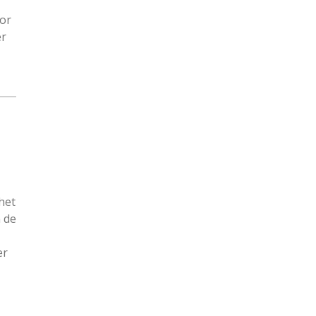
oor
er
het
n de
er