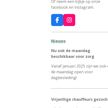
Of neem een kijkje op onze
facebook en instagram:
F
I
a
n
c
s
e
t
Nieuws
b
a
Nu ook de maandag
o
g
beschikbaar voor zorg
o
r
k
a
Vanaf januari 2025 zijn we ook
m
de maandag open voor
dagbesteding!
Vrijwillige chauffeurs gezoch