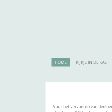
Ga
direct
naar
de
hoofdinhoud
HOME
KIJKJE IN DE KAS
Voor het vervoeren van deelne