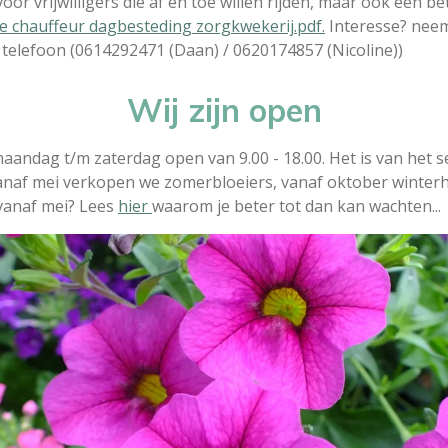
or vrijwilligers die af en toe willen rijden, maar ook een be
e chauffeur dagbesteding zorgkwekerij.pdf.
Interesse? neem
f telefoon (0614292471 (Daan) / 0620174857 (Nicoline))
Wij zijn open
 maandag t/m zaterdag open van 9.00 - 18.00. Het is van het 
anaf mei verkopen we zomerbloeiers, vanaf oktober winterhar
vanaf mei? Lees
hier
waarom je beter tot dan kan wachten...