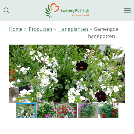
Ga
direct
naar
de
Home
»
Producten
»
Hangplanten
»
Gemengde
hoofdinhoud
hangpotten