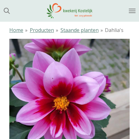
Ga
direct
naar
de
Home
»
Producten
»
Staande planten
»
Dahlia's
hoofdinhoud