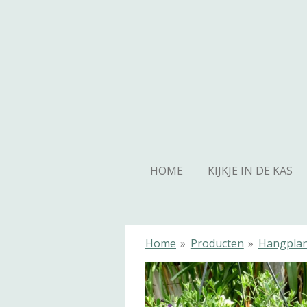
Ga
direct
naar
de
hoofdinhoud
HOME
KIJKJE IN DE KAS
Home
»
Producten
»
Hangpla