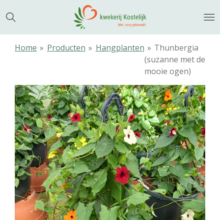
Ga
direct
naar
de
Home
»
Producten
»
Hangplanten
»
Thunbergia
hoofdinhoud
(suzanne met de
mooie ogen)