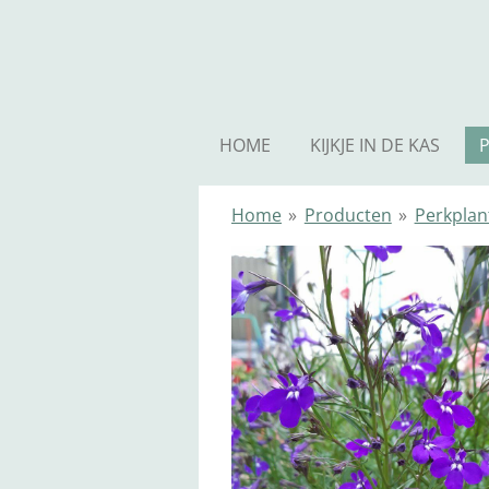
Ga
direct
naar
de
hoofdinhoud
HOME
KIJKJE IN DE KAS
Home
»
Producten
»
Perkplan