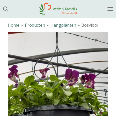
Ga
direct
naar
de
Home
»
Producten
»
Hangplanten
»
Bosviool
hoofdinhoud