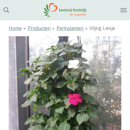
Ga
direct
naar
de
Home
»
Producten
»
Perkplanten
»
Vlijtig Liesje
hoofdinhoud